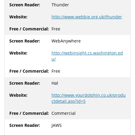
Thunder
http://www.webbie.org.uk/thunder
Free
WebAnywhere
http://webinsight.cs.washington.ed
u/
Free
Hal
http://www.yourdolphin.co.uk/produ
ctdetail.asp?id=5
Commercial
JAWS